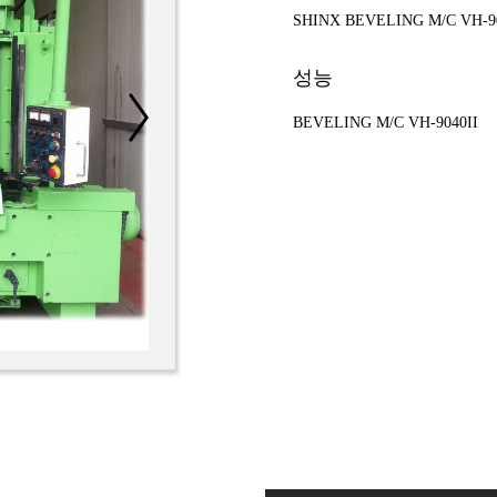
SHINX BEVELING M/C VH-90
성능
BEVELING M/C VH-9040II